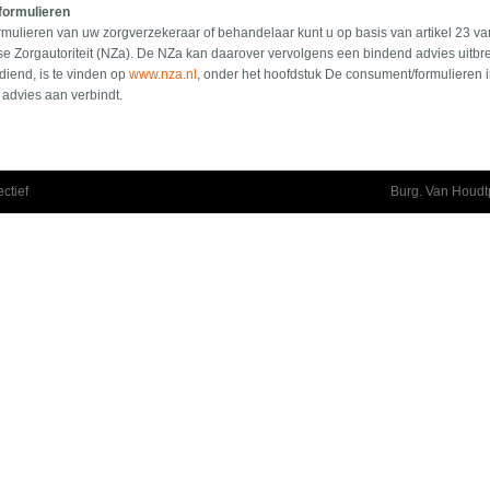
formulieren
rmulieren van uw zorgverzekeraar of behandelaar kunt u op basis van artikel 23
se Zorgautoriteit (NZa). De NZa kan daarover vervolgens een bindend advies uitbr
diend, is te vinden op
www.nza.nl
, onder het hoofdstuk De consument/formulieren 
advies aan verbindt.
ctief
Burg. Van Houdtp