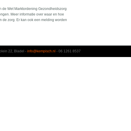
 van de Wet Marktordening Gezondheidszorg
engen. Meer informatie over waar en hoe
in de zorg. Er kan ook een melding worden
lein 22, Bladel -
info@kempisch.nl
- 06 1261 8537