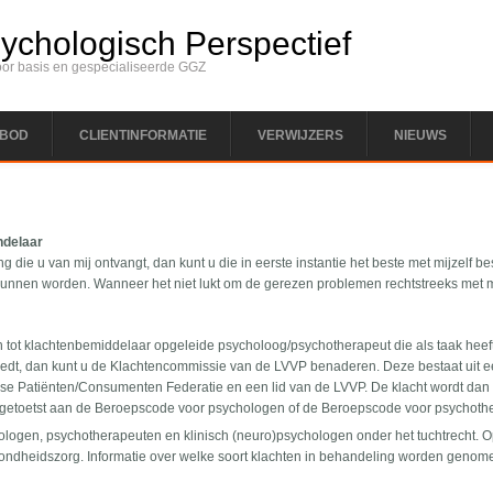
chologisch Perspectief
oor basis en gespecialiseerde GGZ
BOD
CLIENTINFORMATIE
VERWIJZERS
NIEUWS
ndelaar
ng die u van mij ontvangt, dan kunt u die in eerste instantie het beste met mijzelf 
kunnen worden. Wanneer het niet lukt om de gerezen problemen rechtstreeks met m
tot klachtenbemiddelaar opgeleide psycholoog/psychotherapeut die als taak heeft i
edt, dan kunt u de Klachtencommissie van de LVVP benaderen. Deze bestaat uit een e
e Patiënten/Consumenten Federatie en een lid van de LVVP. De klacht wordt dan 
- getoetst aan de Beroepscode voor psychologen of de Beroepscode voor psychoth
logen, psychotherapeuten en klinisch (neuro)psychologen onder het tuchtrecht. O
zondheidszorg. Informatie over welke soort klachten in behandeling worden genom