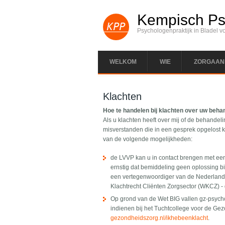
Kempisch Psy
Psychologenpraktijk in Bladel v
WELKOM
WIE
ZORGAAN
Klachten
Hoe te handelen bij klachten over uw beha
Als u klachten heeft over mij of de behandeli
misverstanden die in een gesprek opgelost 
van de volgende mogelijkheden:
de LVVP kan u in contact brengen met een 
ernstig dat bemiddeling geen oplossing bi
een vertegenwoordiger van de Nederlands
Klachtrecht Cliënten Zorgsector (WKCZ) 
Op grond van de Wet BIG vallen gz-psycho
indienen bij het Tuchtcollege voor de Ge
gezondheidszorg.nl/ikhebeenklacht
.