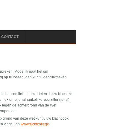
CONTACT
bespreken. Mogelijk gaat het om
ij op te lossen, dan kunt u gebruikmaken
n het conflict te bemiddelen. Is uw klacht zo
xterne, onafhankelijke voorzitter (jurist),
- tegen de achtergrond van de Wet
erapeuten.
p grond van deze wet kunt u uw klacht ook
en vindt u op
www.tuchtcollege-