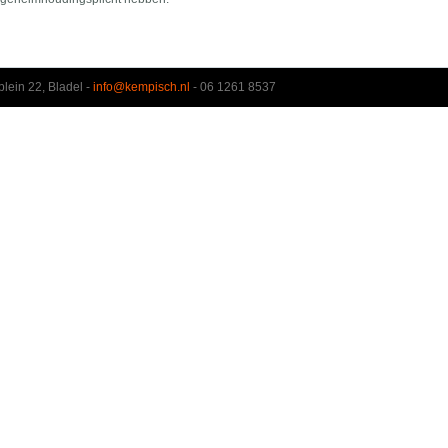
lein 22, Bladel -
info@kempisch.nl
- 06 1261 8537