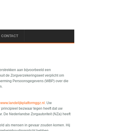
CONTACT
erstrekken aan bijvoorbeeld een
nuit de Zorgverzekeringswet verplicht om
Bescherming Persoonsgegevens (WBP) over die
n.
a
www.landelijkplatformggz.nl
. Uw
r principieel bezwaar tegen heeft dat uw
. De Nederlandse Zorgautoriteit (NZa) heeft
eeld als mensen in gevaar zouden komen. Hij
n geheimhoudingsplicht hebben.