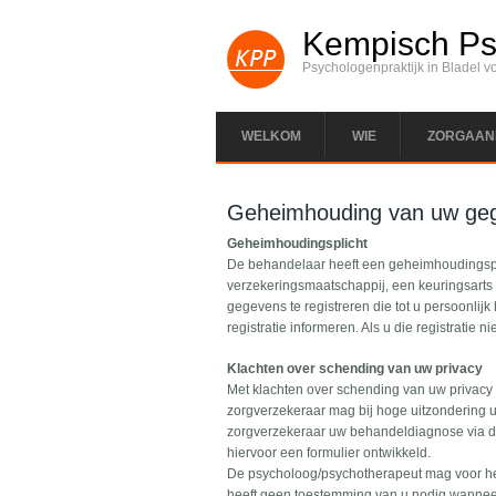
Kempisch Psy
Psychologenpraktijk in Bladel v
WELKOM
WIE
ZORGAAN
Geheimhouding van uw ge
Geheimhoudingsplicht
De behandelaar heeft een geheimhoudingspli
verzekeringsmaatschappij, een keuringsarts 
gegevens te registreren die tot u persoonli
registratie informeren. Als u die registratie 
Klachten over schending van uw privacy
Met klachten over schending van uw privacy 
zorgverzekeraar mag bij hoge uitzondering uw
zorgverzekeraar uw behandeldiagnose via de
hiervoor een formulier ontwikkeld.
De psycholoog/psychotherapeut mag voor het
heeft geen toestemming van u nodig wanneer