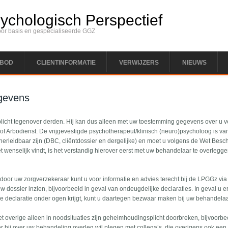
chologisch Perspectief
oor basis en gespecialiseerde GGZ
BOD
CLIENTINFORMATIE
VERWIJZERS
NIEUWS
gevens
cht tegenover derden. Hij kan dus alleen met uw toestemming gegevens over u v
of Arbodienst. De vrijgevestigde psychotherapeut/klinisch (neuro)psycholoog is va
jk herleidbaar zijn (DBC, cliëntdossier en dergelijke) en moet u volgens de Wet 
niet wenselijk vindt, is het verstandig hierover eerst met uw behandelaar te overlegge
door uw zorgverzekeraar kunt u voor informatie en advies terecht bij de LPGGz vi
 dossier inzien, bijvoorbeeld in geval van ondeugdelijke declaraties. In geval u e
 declaratie onder ogen krijgt, kunt u daartegen bezwaar maken bij uw behandelaar
 overige alleen in noodsituaties zijn geheimhoudingsplicht doorbreken, bijvoorb
 hij over uw behandeling overleg wil plegen met collega’s, die overigens ook ee